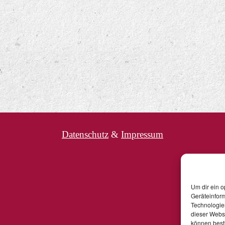
.
Datenschutz
&
Impressum
Um dir ein o
Geräteinfor
Technologien
dieser Websi
können best