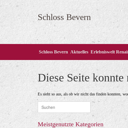
Zum
Inhalt
springen
Schloss Bevern
Schloss Bevern
Aktuelles
Erlebniswelt Rena
Diese Seite konnte
Es sieht so aus, als ob wir nicht das finden konnten, w
Suche
nach:
Meistgenutzte Kategorien