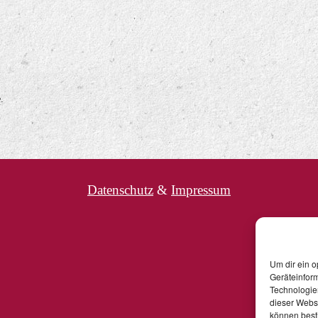
.
Datenschutz
&
Impressum
Um dir ein o
Geräteinfor
Technologien
dieser Websi
können best