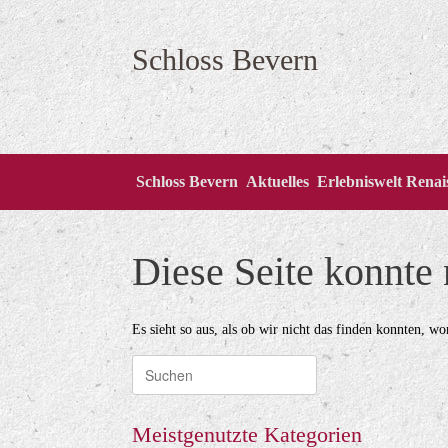
Zum
Inhalt
springen
Schloss Bevern
Schloss Bevern
Aktuelles
Erlebniswelt Rena
Diese Seite konnte
Es sieht so aus, als ob wir nicht das finden konnten, w
Suche
nach:
Meistgenutzte Kategorien