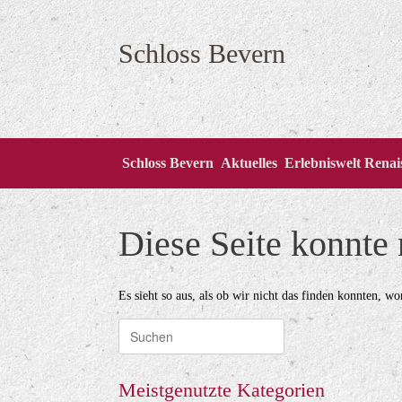
Zum
Inhalt
springen
Schloss Bevern
Schloss Bevern
Aktuelles
Erlebniswelt Rena
Diese Seite konnte
Es sieht so aus, als ob wir nicht das finden konnten, w
Suche
nach:
Meistgenutzte Kategorien