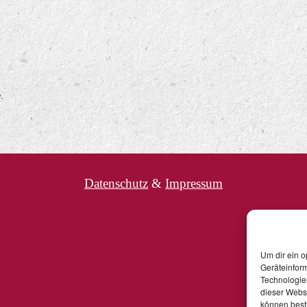
.
Datenschutz
&
Impressum
Um dir ein o
Geräteinfor
Technologien
dieser Websi
können best