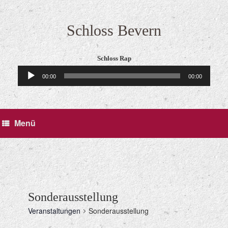
Zum
Inhalt
springen
Schloss Bevern
Schloss Rap
Audio-
00:00
00:00
Player
Menü
Sonderausstellung
Veranstaltungen
Sonderausstellung