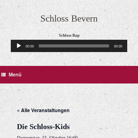
Zum
Inhalt
springen
Schloss Bevern
Schloss Rap
Audio-
00:00
00:00
Player
Menü
« Alle Veranstaltungen
Die Schloss-Kids
Donnerstag, 15. Oktober 16:00