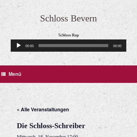
Zum
Inhalt
springen
Schloss Bevern
Schloss Rap
Audio-
00:00
00:00
Player
Menü
« Alle Veranstaltungen
Die Schloss-Schreiber
Mittwoch, 18. November 17:00