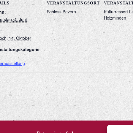
AILS
VERANSTALTUNGSORT
VERANSTAL
Schloss Bevern
Kulturressort L
nn:
Holzminden
rstag, 4. Juni
:
och, 14. Oktober
nstaltungskategorie
erausstellung