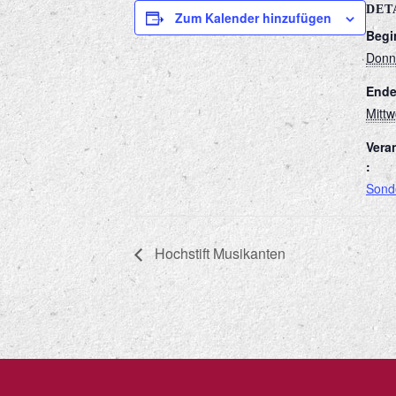
DET
Zum Kalender hinzufügen
Begi
Donne
Ende
Mittw
Vera
:
Sond
Hochstift Musikanten